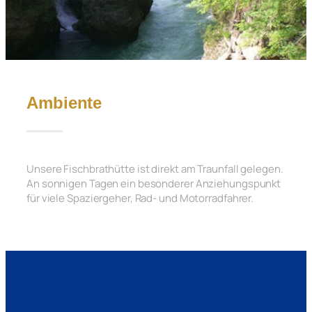
Ambiente
Unsere Fischbrathütte ist direkt am Traunfall gelegen.
An sonnigen Tagen ein besonderer Anziehungspunkt
für viele Spaziergeher, Rad- und Motorradfahrer.