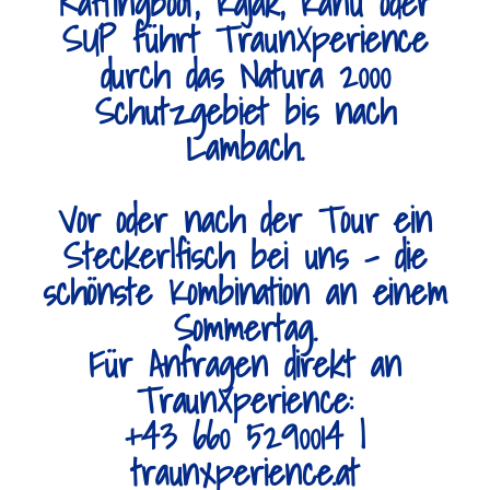
Raftingboot, Kajak, Kanu oder
SUP führt TraunXperience
durch das Natura 2000
Schutzgebiet bis nach
Lambach.
Vor oder nach der Tour ein
Steckerlfisch bei uns – die
schönste Kombination an einem
Sommertag.
Für Anfragen direkt an
TraunXperience:
+43 660 5290014 |
traunxperience.at