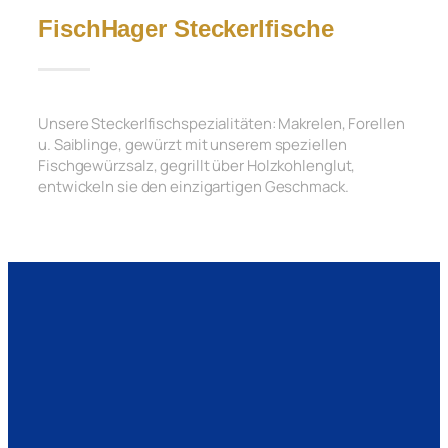
FischHager Steckerlfische
Unsere Steckerlfischspezialitäten: Makrelen, Forellen
u. Saiblinge, gewürzt mit unserem speziellen
Fischgewürzsalz, gegrillt über Holzkohlenglut,
entwickeln sie den einzigartigen Geschmack.